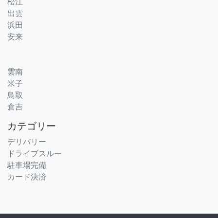
松江
出雲
浜田
安来
雲南
米子
鳥取
倉吉
カテゴリー
デリバリー
ドライブスルー
駐車場完備
カード決済