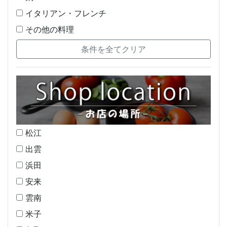
イタリアン・フレンチ
その他の料理
松江
出雲
浜田
安来
雲南
米子