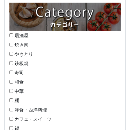
居酒屋
焼き肉
やきとり
鉄板焼
寿司
和食
中華
麺
洋食・西洋料理
カフェ・スイーツ
鍋