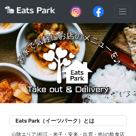
SVEATSPARK02
Eats Park（イーツパーク）とは
山陰エリア(松江・米子・安来・出雲・他)の飲食店